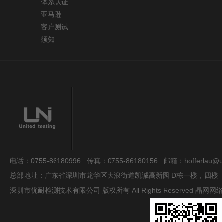
体系认证
亚马逊
客户测试
须知
电话：0755-86180996 传真：0755-86180156 邮箱：hofferlau@uni
总部地址：广东省深圳市龙华区大浪街道凯诚高新园 D栋一楼，四楼
深圳市优耐检测技术有限公司 版权所有 All Rights Reserved
晶网网