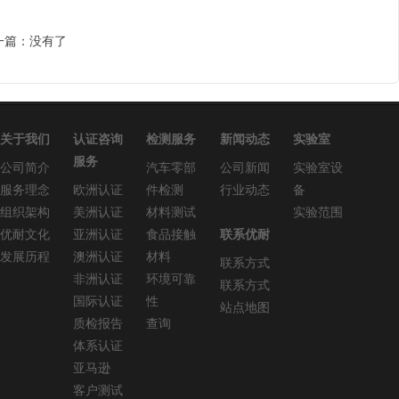
一篇：没有了
关于我们
认证咨询
检测服务
新闻动态
实验室
服务
公司简介
汽车零部
公司新闻
实验室设
服务理念
欧洲认证
件检测
行业动态
备
组织架构
美洲认证
材料测试
实验范围
优耐文化
亚洲认证
食品接触
联系优耐
发展历程
澳洲认证
材料
联系方式
非洲认证
环境可靠
联系方式
国际认证
性
站点地图
质检报告
查询
体系认证
亚马逊
客户测试