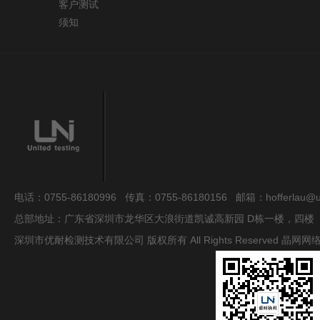
客户测试
须知
电话：0755-86180996 传真：0755-86180156 邮箱：hofferlau@uni
总部地址：广东省深圳市龙华区大浪街道凯诚高新园 D栋一楼，四楼
深圳市优耐检测技术有限公司 版权所有 All Rights Reserved
晶网网