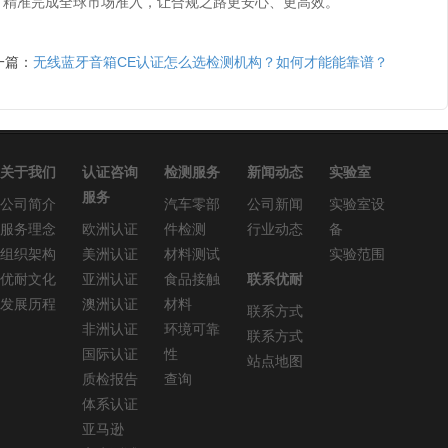
、精准完成全球市场准入，让合规之路更安心、更高效。
一篇：
无线蓝牙音箱CE认证怎么选检测机构？如何才能能靠谱？
关于我们
认证咨询
检测服务
新闻动态
实验室
服务
公司简介
汽车零部
公司新闻
实验室设
服务理念
欧洲认证
件检测
行业动态
备
组织架构
美洲认证
材料测试
实验范围
优耐文化
亚洲认证
食品接触
联系优耐
发展历程
澳洲认证
材料
联系方式
非洲认证
环境可靠
联系方式
国际认证
性
站点地图
质检报告
查询
体系认证
亚马逊