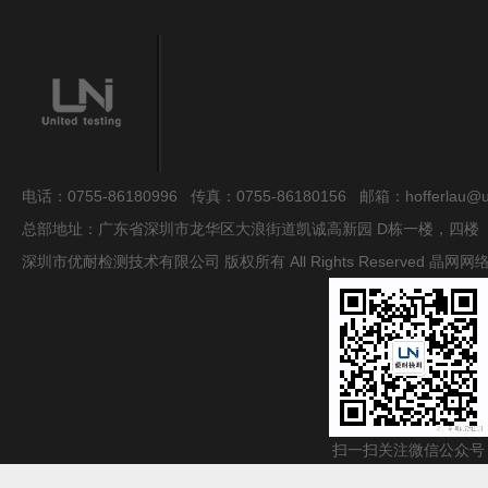
电话：0755-86180996 传真：0755-86180156 邮箱：hofferlau@uni
总部地址：广东省深圳市龙华区大浪街道凯诚高新园 D栋一楼，四楼
深圳市优耐检测技术有限公司 版权所有 All Rights Reserved
晶网网
扫一扫关注微信公众号