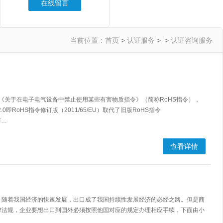
在线留言
当前位置：
首页
>
认证服务
> >
认证咨询服务
指令，即《关于在电子电气设备中禁止使用某些有害物质指令》（简称RoHS指令），
.0即RoHS指令修订版（2011/65/EU）取代了旧版RoHS指令
前…
查看详情
，随着我国经济的快速发展，出口成了我国持续性发展经济的必经之路。但是商
律法规，企业要想出口到国外必须按照他国对应的规定办理相应手续，下面由小