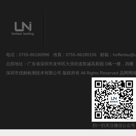
电话：0755-86180996 传真：0755-86180156 邮箱：hofferlau@uni
总部地址：广东省深圳市龙华区大浪街道凯诚高新园 D栋一楼，四楼
深圳市优耐检测技术有限公司 版权所有 All Rights Reserved
晶网网
扫一扫关注微信公众号